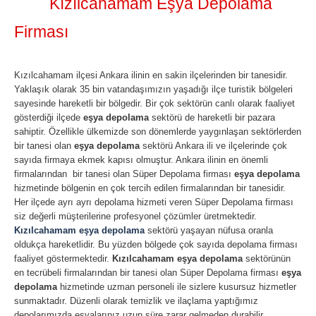
Kızılcahamam Eşya Depolama
Firması
Kızılcahamam ilçesi Ankara ilinin en sakin ilçelerinden bir tanesidir.
Yaklaşık olarak 35 bin vatandaşımızın yaşadığı ilçe turistik bölgeleri
sayesinde hareketli bir bölgedir. Bir çok sektörün canlı olarak faaliyet
gösterdiği ilçede
eşya depolama
sektörü de hareketli bir pazara
sahiptir. Özellikle ülkemizde son dönemlerde yaygınlaşan sektörlerden
bir tanesi olan
eşya depolama
sektörü Ankara ili ve ilçelerinde çok
sayıda firmaya ekmek kapısı olmuştur. Ankara ilinin en önemli
firmalarından bir tanesi olan Süper Depolama firması
eşya depolama
hizmetinde bölgenin en çok tercih edilen firmalarından bir tanesidir.
Her ilçede ayrı ayrı depolama hizmeti veren Süper Depolama firması
siz değerli müşterilerine profesyonel çözümler üretmektedir.
Kızılcahamam eşya depolama
sektörü yaşayan nüfusa oranla
oldukça hareketlidir. Bu yüzden bölgede çok sayıda depolama firması
faaliyet göstermektedir.
Kızılcahamam eşya depolama
sektörünün
en tecrübeli firmalarından bir tanesi olan Süper Depolama firması
eşya
depolama
hizmetinde uzman personeli ile sizlere kusursuz hizmetler
sunmaktadır. Düzenli olarak temizlik ve ilaçlama yaptığımız
depolarımızda eşyalarınız uzun süre zarar gelmeden durabilir.