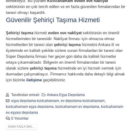
bilmekteyiz. Bu yüzden
Kızılcahamam evden eve nakliyat
sektörünün en çok tercih edilen ve en fazla güvenilen firmalarından bir
tanesi olmayı başardık.
Güvenilir Şehiriçi Taşıma Hizmeti
Şehiriçi taşıma
hizmeti
evden eve nakliyat
sektörünün en önemli
hizmetlerinden bir tanesidir. Nakliyat firması için olmazsa olmaz
hizmetlerden bir tanesi olan
şehiriçi taşıma
hizmetini Ankara ili ve
ilçelerinde en kaliteli şekilde sizlere sunan firmalardan bir tanesi olan
Süper Depolama firması her geçen gün daha da kaliteli hizmetler
ortaya çıkarmaktadır. Bölgenin en önemli firmalarından bir tanesi
olarak sizlere
şehiriçi taşıma
hizmetinde en iyi hizmeti vermek için
durmadan çalışmaktayız. Firmamız hakkında daha detaylı bilgi almak
için bizimle
iletişime
geçebilirsiniz.
Tarafından
emrah
Ankara Eşya Depolama
eşya depolama kızılcahamam
,
ev depolama kızılcahamam
,
kızılcahamam eşya depolama
,
kızılcahamam ev depolama
,
kızılcahamam
ev eşyası depolama
0 Yorumlar
DAHA FAZLA OKU...