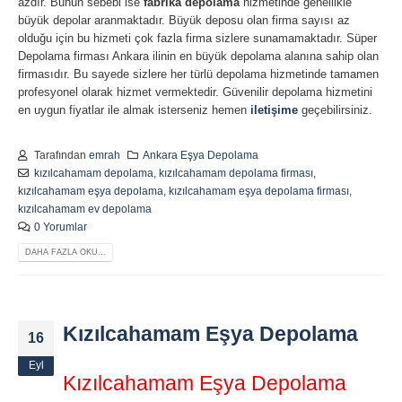
azdır. Bunun sebebi ise
fabrika depolama
hizmetinde genellikle
büyük depolar aranmaktadır. Büyük deposu olan firma sayısı az
olduğu için bu hizmeti çok fazla firma sizlere sunamamaktadır. Süper
Depolama firması Ankara ilinin en büyük depolama alanına sahip olan
firmasıdır. Bu sayede sizlere her türlü depolama hizmetinde tamamen
profesyonel olarak hizmet vermektedir. Güvenilir depolama hizmetini
en uygun fiyatlar ile almak isterseniz hemen
iletişime
geçebilirsiniz.
Tarafından
emrah
Ankara Eşya Depolama
kızılcahamam depolama
,
kızılcahamam depolama firması
,
kızılcahamam eşya depolama
,
kızılcahamam eşya depolama firması
,
kızılcahamam ev depolama
0 Yorumlar
DAHA FAZLA OKU...
Kızılcahamam Eşya Depolama
16
Eyl
Kızılcahamam Eşya Depolama