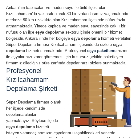
Ankara'nın kaplıcaları ve maden suyu ile ünlü ilçesi olan
Kızılcahamam'da yaklaşık olarak 30 bin vatandaşımız yaşamaktadır.
merkeze 80 km uzaklıkta olan Kızılcahamam ilçesinde nüfus fazla
artmamaktadır. Yinede kaplıca ve maden suyu sayesinde çakılı bir
nüfusu olan ilçe
eşya depolama
sektörü içinde önemli bir hizmet
bölgesidir. Ankara ilinde her bölgeye
eşya depolama
hizmeti verebilen
Süper Depolama firması Kızılcahamam ilçesinde de sizlere
eşya
depolama
hizmeti sunmaktadır. Profesyonel
eşya paketleme
hizmeti
ile eşyalarınızı zarar görmemesi için kusursuz şekilde paketleyen
firmamız dilediğiniz süre zarfında depolarımızı sizlere sunmaktadır.
Profesyonel
Kızılcahamam
Depolama Şirketi
Süper Depolama firması olarak
her ilçede kendimizde
depolama alanları
yapmaktayız. Böylece ilçede
eşya depolama
hizmeti
isteyen vatandaşlarımızın eşyalarını ulaşabilecekleri yerlerde