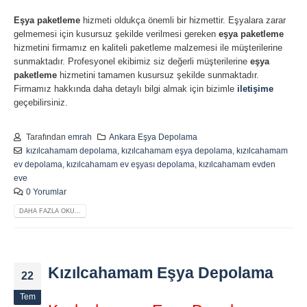
Eşya paketleme
hizmeti oldukça önemli bir hizmettir. Eşyalara zarar
gelmemesi için kusursuz şekilde verilmesi gereken
eşya paketleme
hizmetini firmamız en kaliteli paketleme malzemesi ile müşterilerine
sunmaktadır. Profesyonel ekibimiz siz değerli müşterilerine
eşya
paketleme
hizmetini tamamen kusursuz şekilde sunmaktadır.
Firmamız hakkında daha detaylı bilgi almak için bizimle
iletişime
geçebilirsiniz.
Tarafından
emrah
Ankara Eşya Depolama
kızılcahamam depolama
,
kızılcahamam eşya depolama
,
kızılcahamam
ev depolama
,
kızılcahamam ev eşyası depolama
,
kızılcahamam evden
eve
0 Yorumlar
DAHA FAZLA OKU...
Kızılcahamam Eşya Depolama
22
Tem