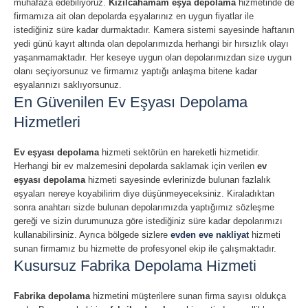
muhafaza edebiliyoruz.
Kızılcahamam eşya depolama
hizmetinde de
firmamıza ait olan depolarda eşyalarınız en uygun fiyatlar ile
istediğiniz süre kadar durmaktadır. Kamera sistemi sayesinde haftanın
yedi günü kayıt altında olan depolarımızda herhangi bir hırsızlık olayı
yaşanmamaktadır. Her keseye uygun olan depolarımızdan size uygun
olanı seçiyorsunuz ve firmamız yaptığı anlaşma bitene kadar
eşyalarınızı saklıyorsunuz.
En Güvenilen Ev Eşyası Depolama
Hizmetleri
Ev eşyası depolama
hizmeti sektörün en hareketli hizmetidir.
Herhangi bir ev malzemesini depolarda saklamak için verilen
ev
eşyası depolama
hizmeti sayesinde evlerinizde bulunan fazlalık
eşyaları nereye koyabilirim diye düşünmeyeceksiniz. Kiraladıktan
sonra anahtarı sizde bulunan depolarımızda yaptığımız sözleşme
gereği ve sizin durumunuza göre istediğiniz süre kadar depolarımızı
kullanabilirsiniz. Ayrıca bölgede sizlere
evden eve nakliyat
hizmeti
sunan firmamız bu hizmette de profesyonel ekip ile çalışmaktadır.
Kusursuz Fabrika Depolama Hizmeti
Fabrika depolama
hizmetini müşterilere sunan firma sayısı oldukça