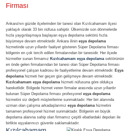
Firması
Ankara'nın güzide ilçelerinden bir tanesi olan Kızılcahamam ilçesi
yaklaşık olarak 33 bin nüfusa sahiptir. Ülkemizde son dönmelerde
hızla yaygınlaşmaya başlayan eşya depolama sektörü hızla
büyümeye devam etmektedir. Ankara ilinin
eşya depolama
hizmetinde uzun yıllardır faaliyet gösteren Süper Depolama firması
bölgenin en çok tercih edilen firmalarından bir tanesidir. Her ilçede
hizmetler sunan firmamız
Kızılcahamam eşya depolama
sektörünün
en önde gelen firmalarından bir tanesi olan Süper Depolama firması
profesyonel çalışan kadrosu ile faaliyetlerine devam etmektedir.
Eşya
depolama
hizmeti her geçen gün gelişmeye devam etmektedir.
Kızılcahamam eşya depolama
hizmeti nüfusuna göre oldukça
hareketlidir. Bölgede hizmet veren firmalar arasında uzun yıllardır
bulunan Süper Depolama firması profesyonel
eşya depolama
hizmetini siz değerli müşterilerine sunmaktadır. Her biri alanında
uzman olan çalışma arkadaşlarımız
eşya depolama
hizmetini
tamamen profesyonel hizmet sunmaktadır. Bölgenin en büyük
depolama alanına sahip olan firmamız çeşitli ebatlardaki depoları ile
birlikte eşyalarınıızı güvenle saklamaktadır.
Kızılcahamam