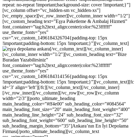
repeat: no-repeat !important;background-size: cover !important;}”]
[vc_column offset=”vc_hidden-sm vc_hidden-xs”]
[vc_empty_space][vc_row_inner][vc_column_inner width=”1/2″]
[vc_custom_heading text=”Eşya Paketleme & Ambalaj Hizmeti”
font_container=”tag:h2|text_align:center|color:%23ffffff”
use_theme_fonts=”yes”
css=”.vc_custom_1496184326704{padding-top: 15px
!important;padding-bottom: 15px !important;}”][vc_column_text]
[/vc_column_text][/vc_column_inner]
[vc_column_inner width=”1/2″][vc_custom_heading text=”Bize
Buradan Yazabilirsiniz”
font_container=”tag:h2|text_align:center|color:%23ffffff”
use_theme_fonts=”yes”
css=”.vc_custom_1496184314156{padding-top: 15px
!important;padding-bottom: 15px !important;}”][vc_column_text][fc
id=’3′ align=’left’][/fc][/vc_column_text][/vc_column_inner]
[/vc_row_inner][/vc_column][/vc_row][vc_row][vc_column
width=”2/3″][porto_ultimate_heading
main_heading_color=”#ff4e00″ sub_heading_color=”#084564″
main_heading_font_size=”20″ main_heading_font_weight=”400″
main_heading_line_height=”24″ sub_heading_font_size=”32″
sub_heading_font_weight=”600″ sub_heading_line_height=”50″
sub_heading_margin_bottom=”35″]Ankara’nın En İyi Depolama
Firması[/porto_ultimate_heading][vc_column_text
css_animation=”none”]