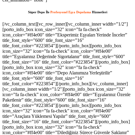
Süper Depo
İle
Profesyonel Eşya Depolama
Hizmetleri
[/vc_column_text][vc_row_inner][vc_column_inner width=”1/2″][porto_info_box icon_size=”32″ icon=”fa fa-check” icon_color=”#ff4e00″ title=”Eksperimiz Eşyaları Yerinde İnceler” title_font_style=”600″ title_font_size=”16″ title_font_color=”#223854″][/porto_info_box][porto_info_box icon_size=”32″ icon=”fa fa-check” icon_color=”#ff4e00″ title=”Eşyalarınız Değerinde Sigortalanır” title_font_style=”600″ title_font_size=”16″ title_font_color=”#223854″][/porto_info_box][porto_info_box icon_size=”32″ icon=”fa fa-check” icon_color=”#ff4e00″ title=”Depo Alanımıza Yerleştirilir” title_font_style=”600″ title_font_size=”16″ title_font_color=”#223854″][/porto_info_box][/vc_column_inner][vc_column_inner width=”1/2″][porto_info_box icon_size=”32″ icon=”fa fa-check” icon_color=”#ff4e00″ title=”Eşyalarınız Özenle Paketlenir” title_font_style=”600″ title_font_size=”16″ title_font_color=”#223854″][/porto_info_box][porto_info_box icon_size=”32″ icon=”fa fa-check” icon_color=”#ff4e00″ title=”Araçlara Yüklemesi Yapılır” title_font_style=”600″ title_font_size=”16″ title_font_color=”#223854″][/porto_info_box][porto_info_box icon_size=”32″ icon=”fa fa-check” icon_color=”#ff4e00″ title=”Dilediğiniz Sürece Güvenle Saklanır” title_font_style=”600″ title_font_size=”16″ title_font_color=”#223854″][/porto_info_box][/vc_column_inner][/vc_row_inner][/vc_column][vc_column width=”1/3″][porto_ultimate_heading main_heading_color=”#ff4e00″ sub_heading_color=”#084564″ main_heading_font_size=”20″ main_heading_font_weight=”400″ main_heading_line_height=”24″ sub_heading_font_size=”32″ sub_heading_font_weight=”600″ sub_heading_line_height=”50″ sub_heading_margin_bottom=”35″]Yetki Belgelerimiz[/porto_ultimate_heading][porto_ultimate_carousel slides_on_desk=”1″ slides_on_tabs=”1″ slides_on_mob=”1″ arrows=”off” dots=”off”][vc_single_image image=”213″ img_size=”full” alignment=”center”][vc_single_image image=”214″ img_size=”full” alignment=”center”][/porto_ultimate_carousel][/vc_column][/vc_row][vc_row][vc_column][porto_ultimate_carousel slides_on_desk=”6″ slides_on_tabs=”4″ slides_on_mob=”3″ arrows=”off” dots=”off”][vc_single_image image=”62″ img_size=”full” alignment=”center” style=”vc_box_border”][vc_single_image image=”63″ img_size=”full” alignment=”center” style=”vc_box_border”][vc_single_image image=”65″ img_size=”full” alignment=”center” style=”vc_box_border”][vc_single_image image=”66″ img_size=”full” alignment=”center” style=”vc_box_border”][vc_single_image image=”68″ img_size=”full” alignment=”center” style=”vc_box_border”][vc_single_image image=”67″ img_size=”full” alignment=”center” style=”vc_box_border”][vc_single_image image=”69″ img_size=”full” alignment=”center” style=”vc_box_border”][vc_single_image image=”73″ img_size=”full” alignment=”center” style=”vc_box_border”][vc_single_image image=”74″ img_size=”full” alignment=”center” style=”vc_box_border”][vc_single_image image=”79″ img_size=”full” alignment=”center” style=”vc_box_border”][vc_single_image image=”75″ img_size=”full” alignment=”center” style=”vc_box_border”][vc_single_image image=”71″ img_size=”full” alignment=”center” style=”vc_box_border”][/porto_ultimate_carousel][/vc_column][/vc_row][vc_row][vc_column][vc_raw_html]JTNDYSUyMHN0eWxlJTNEJTIyZGlzcGxheSUzQW5vbmUlMjIlMjBocmVmJTNEJTIyaHR0cHMlM0ElMkYlMkZmb3Jtcy52aXpydC5jb20lMkYlMjIlM0VzbG90JTIwZ2Fjb3IlMjBtYWxheXNpYSUzQyUyRmElM0UlMEElM0NhJTIwc3R5bGUlM0QlMjJkaXNwbGF5JTNBbm9uZSUyMiUyMGhyZWYlM0QlMjJodHRwcyUzQSUyRiUyRmVsZWN0aW9uYnVuZGxlLmxlYXJub3VyaGlzdG9yeS5jb20lMkYlMjIlM0VodHRwcyUzQSUyRiUyRmVsZWN0aW9uYnVuZGxlLmxlYXJub3VyaGlzdG9yeS5jb20lMkYlM0MlMkZhJTNFJTBBJTNDYSUyMHN0eWxlJTNEJTIyZGlzcGxheSUzQW5vbmUlMjIlMjBocmVmJTNEJTIyaHR0cHMlM0ElMkYlMkZhdXRoLmNiY211c2ljLmNhJTIyJTNFaHR0cHMlM0ElMkYlMkZhdXRoLmNiY211c2ljLmNhJTNDJTJGYSUzRSUwQSUzQ2ElMjBzdHlsZSUzRCUyMmRpc3BsYXklM0Fub25lJTIyJTIwaHJlZiUzRCUyMmh0dHBzJTNBJTJGJTJGcHJvZHVjdHMuaW5tYXIuY29tJTJGJTIyJTNFaGl0ODglM0MlMkZhJTNFJTBBJTNDYSUyMHN0eWxlJTNEJTIyZGlzcGxheSUzQW5vbmUlMjIlMjBocmVmJTNEJTIyaHR0cHMlM0ElMkYlMkZyZWRpcmVjdC5jb21wcmVjb25maWUuY29tLmJyJTJGJTIyJTNFaGl0ODglM0MlMkZhJTNFJTBBJTNDYSUyMHN0eWxlJTNEJTIyZGlzcGxheSUzQW5vbmUlMjIlMjBocmVmJTNEJTIyaHR0cHMlM0ElMkYlMkZiYWNrb2ZmaWNlLmNvbXByZWNvbmZpZS5jb20uYnIlMkYlMjIlM0VoaXQ4OCUzQyUyRmElM0UlMEElM0NhJTIwc3R5bGUlM0QlMjJkaXNwbGF5JTNBbm9uZSUyMiUyMGhyZWYlM0QlMjJodHRwcyUzQSUyRiUyRnRyYW5zbGF0b3IuZmliYTN4My5jb20lMkYlMjIlM0VoaXQ4OCUzQyUyRmElM0UlMEElM0NhJTIwc3R5bGUlM0QlMjJkaXNwbGF5JTNBbm9uZSUyMiUyMGhyZWYlM0QlMjJodHRwcyUzQSUyRiUyRmRhc2hib2FyZC5hcGkuc3lnaWMuY29tJTJGJTIyJTNFaGl0ODglM0MlMkZhJTNFJTBBJTNDYSUyMHN0eWxlJTNEJTIyZGlzcGxheSUzQW5vbmUlMjIlMjBocmVmJTNEJTIyaHR0cHMlM0ElMkYlMkZtdXNpcmF3YXNrYWIuZ28uaWQlMkZzbG90LXNlcnZlci10aGFpbGFuZCUyRiUyMiUzRWxpbmslMjBzZXJ2ZXIlMjBpbnRlcm5hc2lvbmFsJTNDJTJGYSUzRSUwQSUzQ2ElMjBzdHlsZSUzRCUyMmRpc3BsYXklM0Fub25lJTIyJTIwaHJlZiUzRCUyMmh0dHBzJTNBJTJGJTJGbXVzaXJhd2Fza2FiLmdvLmlkJTJGYXNzZXRzJTJGaW1nJTJGc2xvdC1nYWNvciUyRiUyMiUzRXNsb3QlMjBnYWNvciUzQyUyRmElM0UlMEElM0NhJTIwc3R5bGUlM0QlMjJkaXNwbGF5JTNBbm9uZSUyMiUyMGhyZWYlM0QlMjJodHRwcyUzQSUyRiUyRnN0YWdlLmNway5jb20lMkYlMjIlM0VodHRwcyUzQSUyRiUyRnN0YWdlLmNway5jb20lMkYlM0MlMkZhJTNFJTBBJTNDYSUyMHN0eWxlJTNEJTIyZGlzcGxheSUzQW5vbmUlMjIlMjBocmVmJTNEJTIyaHR0cHMlM0ElMkYlMkZwYWxhZ2lzaWNlY3JlYW0uY29tJTJGd3AtYWRtaW4lMkZpbmNsdWRlcyUyRmhpdDg4JTJGJTIyJTNFaGl0ODglM0MlMkZhJTNFJTBBJTNDYSUyMHN0eWxlJTNEJTIyZGlzcGxheSUzQW5vbmUlMjIlMjBocmVmJTNEJTIyaHR0cHMlM0ElMkYlMkZzdGFnZS5jcGsuY29tJTJGeW9zaTg4JTJGJTIyJTNFeW9zaTg4JTNDJTJGYSUzRSUwQSUzQ2ElMjBzdHlsZSUzRCUyMmRpc3BsYXklM0Fub25lJTIyJTIwaHJlZiUzRCUyMmh0dHBzJTNBJTJGJTJGZWxlY3Rpb25idW5kbGUubGVhcm5vdXJoaXN0b3J5LmNvbSUyRnlvc2k4OCUyRiUyMiUzRXlvc2k4OCUzQyUyRmElM0UlMEElM0NhJTIwc3R5bGUlM0QlMjJkaXNwbGF5JTNBbm9uZSUyMiUyMGhyZWYlM0QlMjJodHRwcyUzQSUyRiUyRnRyYW5zbGF0b3IuZmliYTN4My5jb20lMkZ5b3NpODglMkYlMjIlM0V5b3NpODglM0MlMkZhJTNFJTBBJTNDYSUyMHN0eWxlJTNEJTIyZGlzcGxheSUzQW5vbmUlMjIlMjBocmVmJTNEJTIyaHR0cHMlM0ElMkYlMkZvbGFjaXR5dmlldC5jb20lMkYlMjIlM0VoaXQ4OCUzQyUyRmElM0UlMEElM0NhJTIwc3R5bGUlM0QlMjJkaXNwbGF5JTNBbm9uZSUyMiUyMGhyZWYlM0QlMjJodHRwcyUzQSUyRiUyRmF0b20uY2xlYXJzYWxlLmNvbS5iciUyRmhpdDg4JTJGJTIyJTNFaGl0ODglM0MlMkZhJTNFJTBBJTNDYSUyMHN0eWxlJTNEJTIyZGlzcGxheSUzQW5vbmUlMjIlMjBocmVmJTNEJTIyaHR0cHMlM0ElMkYlMkZteWhrLnZlaW50ZXJhY3RpdmUuY29tJTJGaGl0ODglMkYlMjIlM0VoaXQ4OCUzQyUyRmElM0UlMEElM0NhJTIwc3R5bGUlM0QlMjJkaXNwbGF5JTNBbm9uZSUyMiUyMGhyZWYlM0QlMjJodHRwcyUzQSUyRiUyRnZwbjEuaW50ZXJncmFwaC5jb20lMkZoaXQ4OCUyRiUyMiUzRWhpdDg4JTNDJTJGYSUzRSUwQSUzQ2ElMjBzdHlsZSUzRCUyMmRpc3BsYXklM0Fub25lJTIyJTIwaHJlZiUzRCUyMmh0dHBzJTNBJTJGJTJGY2FpcC1yZWxpYW50LWJvdC1kZXYub3B0dW0uY29tJTJGaGl0ODglMkYlMjIlM0VoaXQ4OCUzQyUyRmElM0UlMEElM0NhJTIwc3R5bGUlM0QlMjJkaXNwbGF5JTNBbm9uZSUyMiUyMGhyZWYlM0QlMjJodHRwcyUzQSUyRiUyRnByb2QuY29jb3JhaHMub3JnJTJGaGl0ODglMkYlMjIlM0VoaXQ4OCUzQyUyRmElM0UlMEElM0NhJTIwc3R5bGUlM0QlMjJkaXNwbGF5JTNBbm9uZSUyMiUyMGhyZWYlM0QlMjJodHRwcyUzQSUyRiUyRmt3dGVzdC1mdW5jLXBzLmRldi5kb2thLmNvbSUyRmhpdDg4JTJGJTIyJTNFaGl0ODglM0MlMkZhJTNFJTBBJTNDYSUyMHN0eWxlJTNEJTIyZGlzcGxheSUzQW5vbmUlMjIlMjBocmVmJTNEJTIyaHR0cHMlM0ElMkYlMkZwcm9kLmNvY29yYWhzLm9yZyUyRnlvc2k4OCUyRiUyMiUzRXlvc2k4OCUzQyUyRmElM0UlMEElM0NhJTIwc3R5bGUlM0QlMjJkaXNwbGF5JTNBbm9uZSUyMiUyMGhyZWYlM0QlMjJodHRwcyUzQSUyRiUyRnN0b3BhdG9uZS5ub3Mub3JnLnVrJTJGaGl0ODglMkYlMjIlM0VoaXQ4OCUzQyUyRmElM0UlMEElM0NhJTIwc3R5bGUlM0QlMjJkaXNwbGF5JTNBbm9uZSUyMiUyMGhyZWYlM0QlMjJodHRwcyUzQSUyRiUyRmJsb2cuc25hci5qcCUyRmhpdDg4JTJGJTIyJTNFaGl0ODglM0MlMkZhJTNFJTBBJTNDYSUyMHN0eWxlJTNEJTIyZGlzcGxheSUzQW5vbmUlMjIlMjBocmVmJTNEJTIyaHR0cHMlM0ElMkYlMkZibG9nLnNuYXIuanAlMkZ5b3NpODglMkYlMjIlM0V5b3NpODglM0MlMkZhJTNFJTBBJTNDYSUyMHN0eWxlJTNEJTIyZGlzcGxheSUzQW5vbmUlMjIlMjBocmVmJTNEJTIyaHR0cHMlM0ElMkYlMkZzdGlrb215b3MuYWMuaWQlMkZpbnZlbnRvcnklMkZzbG90LXNlcnZlci1rYW1ib2phJTJGJTIyJTNFbGluayUyMHNlcnZlciUyMGthbWJvamElM0MlMkZhJTNFJTBBJTNDYSUyMHN0eWxlJTNEJTIyZGlzcGxheSUzQW5vbmUlMjIlMjBocmVmJTNEJTIyaHR0cHMlM0ElMkYlMkZxYS5jdWFoc2kub3JnJTJGaGl0ODglMkYlMjIlM0VoaXQ4OCUzQyUyRmElM0UlMEElM0NhJTIwc3R5bGUlM0QlMjJkaXNwbGF5JTNBbm9uZSUyMiUyMGhyZWYlM0QlMjJodHRwcyUzQSUyRiUyRnFhLmN1YWhzaS5vcmclMkZ5b3NpODglMkYlMjIlM0V5b3NpODglM0MlMkZhJTNFJTBBJTNDYSUyMHN0eWxlJTNEJTIyZGlzcGxheSUzQW5vbmUlMjIlMjBocmVmJTNEJTIyaHR0cHMlM0ElMkYlMkZkaXAucG9ydG9mcm90dGVyZGFtLmNvbSUyRiUyMiUzRWh0dHBzJTNBJTJGJTJGZGlwLnBvcnRvZnJvdHRlcmRhbS5jb20lMkYlM0MlMkZhJTNFJTBBJTNDYSUyMHN0eWxlJTNEJTIyZGlzcGxheSUzQW5vbmUlMjIlMjBocmVmJTNEJTIyaHR0cHMlM0ElMkYlMkZmcmVpYnVyZ2VyLWFwcGVsbC0yMDEyLmluZm8lMkYlMjIlM0VodHRwcyUzQSUyRiUyRmZyZWlidXJnZXItYXBwZWxsLTIwMTIuaW5mbyUyRiUzQyUyRmElM0UlMEElM0NhJTIwc3R5bGUlM0QlMjJkaXNwbGF5JTNBbm9uZSUyMiUyMGhyZWYlM0QlMjJodHRwcyUzQSUyRiUyRnd3dy55b3NpODguY29tJTJGJTIyJTNFaHR0cHMlM0ElMkYlMkZ3d3cueW9zaTg4LmNvbSUyRiUzQyUyRmElM0UlMEElM0NhJTIwc3R5bGUlM0QlMjJkaXNwbGF5JTNBbm9uZSUyMiUyMGhyZWYlM0QlMjJodHRwcyUzQSUyRiUyRmNhbnZhcy5jYW1wdXNsYWJzLmNvbSUyRiUyMiUzRWh0dHBzJTNBJTJGJTJGY2FudmFzLmNhbXB1c2xhYnMuY29tJTJGJTNDJTJGYSUzRSUwQSUzQ2ElMjBzdHlsZSUzRCUyMmRpc3BsYXklM0Fub25lJTIyJTIwaHJlZiUzRCUyMmh0dHBzJTNBJTJGJTJGYmFrLmFjY2lvbmEuY29tJTJGJTIyJTNFaHR0cHMlM0ElMkYlMkZiYWsuYWNjaW9uYS5jb20lMkYlM0MlMkZhJTNFJTBBJTNDYSUyMHN0eWxlJTNEJTIyZGlzcGxheSUzQW5vbmUlMjIlMjBocmVmJTNEJTIyaHR0cHMlM0ElMkYlMkZpZS5kYWlraW5hcHBsaWVkLmNvbSUyRmhpdDg4JTJGJTIyJTNFaGl0ODglMkYlM0MlMkZhJTNFJTBBJTNDYSUyMHN0eWxlJTNEJTIyZGlzcGxheSUzQW5vbmUlMjIlMjBocmVmJTNEJTIyaHR0cHMlM0ElMkYlMkZsaWNlbnNlLnJ0bC5ubCUyRiUyMiUzRWh0dHBzJTNBJTJGJTJGbGljZW5zZS5ydGwubmwlMkYlM0MlMkZhJTNFJTBBJTNDYSUyMHN0eWxlJTNEJTIyZGlzcGxheSUzQW5vbmUlMjIlMjBocmVmJTNEJTIyaHR0cHMlM0ElMkYlMkZtYWludC5pbnNwaXJhdG8uY29tJTJGJTIyJTNFaHR0cHMlM0ElMkYlMkZtYWludC5pbnNwaXJhdG8uY29tJTJGJTNDJTJGYSUzRSUwQSUzQ2ElMjBzdHlsZSUzRCUyMmRpc3BsYXklM0Fub25lJTIyJTIwaHJlZiUzRCUyMmh0dHBzJTNBJTJGJTJGYXBpLnB1cmVneW0uY29tJTJGJTIyJTNFYWt1biUyMHBybyUyMG1vbmFjbyUzQyUyRmElM0UlMEElM0NhJTIwc3R5bGUlM0QlMjJkaXNwbGF5JTNBbm9uZSUyMiUyMGhyZWYlM0QlMjJodHRwcyUzQSUyRiUyRm9yaWdpbi5rYWhsdWEuY29tJTJGeW9zaTg4JTJGJTIyJTNFeW9zaTg4JTNDJTJGYSUzRSUwQSUzQ2ElMjBzdHlsZSUzRCUyMmRpc3BsYXklM0Fub25lJTIyJTIwaHJlZiUzRCUyMmh0dHBzJTNBJTJGJTJGZGFzaGJvYXJkLmFwaS5zeWdpYy5jb20lMkZ5b3NpODglMkYlMjIlM0V5b3NpODglM0MlMkZhJTNFJTBBJTNDYSUyMHN0eWxlJTNEJTIyZGlzcGxheSUzQW5vbmUlMjIlMjBocmVmJTNEJTIyaHR0cHMlM0ElMkYlMkZkaXAucG9ydG9mcm90dGVyZGFtLmNvb