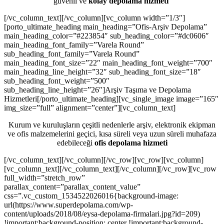
güvenli ve
kolay depolama hizmeti
[/vc_column_text][/vc_column][vc_column width=”1/3″]
[porto_ultimate_heading main_heading=”Ofis-Arşiv Depolama”
main_heading_color=”#223854″ sub_heading_color=”#dc0606″
main_heading_font_family=”Varela Round”
sub_heading_font_family=”Varela Round”
main_heading_font_size=”22″ main_heading_font_weight=”700″
main_heading_line_height=”32″ sub_heading_font_size=”18″
sub_heading_font_weight=”500″
sub_heading_line_height=”26″]Arşiv Taşıma ve Depolama
Hizmetleri[/porto_ultimate_heading][vc_single_image image=”165″
img_size=”full” alignment=”center”][vc_column_text]
Kurum ve kuruluşların çeşitli nedenlerle arşiv, elektronik ekipman
ve ofis malzemelerini geçici, kısa süreli veya uzun süreli muhafaza
edebileceği
ofis depolama hizmeti
[/vc_column_text][/vc_column][/vc_row][vc_row][vc_column]
[vc_column_text][/vc_column_text][/vc_column][/vc_row][vc_row
full_width=”stretch_row”
parallax_content=”parallax_content_value”
css=”.vc_custom_1534522026016{background-image:
url(https://www.superdepolama.com/wp-
content/uploads/2018/08/eysa-depolama-firmalari.jpg?id=209)
!important;background-position: center !important;background-