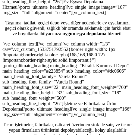
sub_heading_line_height=”26″]Ev Eşyası Depolama
Hizmeti[/porto_ultimate_heading][vc_single_image image=”167″
img_size=”full” alignment=”center”][vc_column_text]
Taşınma, tadilat, geçici depo veya diğer nedenlerle ev eşyalarınızı
geçici olarak güvenli, sağlıklı bir ortamda saklamak için farklı ebat
ve boyutlarda ihtiyacınıza
uygun eşya depolama
hizmeti.
[/vc_column_text][/vc_column][vc_column width=”1/3″
css=”.vc_custom_1533751792552{border-right-width: 1px
!important;border-right-color: rgba(168,168,168,0.72)
!important;border-right-style: solid !important;}”]
[porto_ultimate_heading main_heading=”Kiralık Kurumsal Depo”
main_heading_color=”#223854″ sub_heading_color=”#dc0606″
main_heading_font_family=”Varela Round”
sub_heading_font_family=”Varela Round”
main_heading_font_size=”22″ main_heading_font_weight=”700″
main_heading_line_height=”32″ sub_heading_font_size=”18″
sub_heading_font_weight=”500″
sub_heading_line_height=”26″]İşletme ve Fabrikalara Ürün
Depolama[/porto_ultimate_heading][vc_single_image image=”166″
img_size=”full” alignment=”center”][vc_column_text]
Ticari işletmeler, fabrikalar, e-ticaret üzerinden stok ile satış ve ticaret
yapan firmaların ürünlerini depolayabileceği, kolay ulaşılabilir