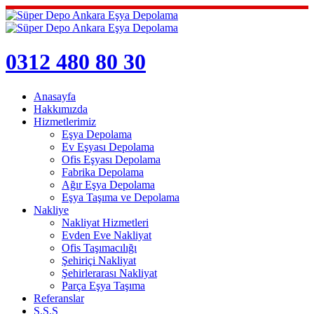
0312 480 80 30
Anasayfa
Hakkımızda
Hizmetlerimiz
Eşya Depolama
Ev Eşyası Depolama
Ofis Eşyası Depolama
Fabrika Depolama
Ağır Eşya Depolama
Eşya Taşıma ve Depolama
Nakliye
Nakliyat Hizmetleri
Evden Eve Nakliyat
Ofis Taşımacılığı
Şehiriçi Nakliyat
Şehirlerarası Nakliyat
Parça Eşya Taşıma
Referanslar
S.S.S