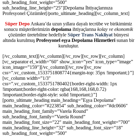
Süper Depo
Ankara’da uzun yıllara dayalı tecrübe ve birikimimiz
sonucu müşterilerimizin
depolama
ihtiyaçlarına
kolay ve ekonomik
çözümler üretebilme hedefiyle
Süper Trans Nakliyat
bünyesi
altında kurulmuş
Profesyonel eşya Depolama Hizmetleri
sunan bir
kuruluştur.
[/vc_column_text][/vc_column][/vc_row][vc_row][vc_column]
[vc_separator el_width=”60″ show_icon=”yes” icon_type=”image”
icon_image=”159″][/vc_column][/vc_row][vc_row
css=”.vc_custom_1533751808774{margin-top: 35px !important;}”]
[vc_column width=”1/3″
css=”.vc_custom_1533751780402{border-right-width: 1px
!important;border-right-color: rgba(168,168,168,0.72)
!important;border-right-style: solid !important;}”]
[porto_ultimate_heading main_heading=”Eşya Depolama”
main_heading_color=”#223854″ sub_heading_color=”#dc0606″
main_heading_font_family=”Varela Round”
sub_heading_font_family=”Varela Round”
main_heading_font_size=”22″ main_heading_font_weight=”700″
main_heading_line_height=”32″ sub_heading_font_size=”18″
sub_heading_font_weight=”500″