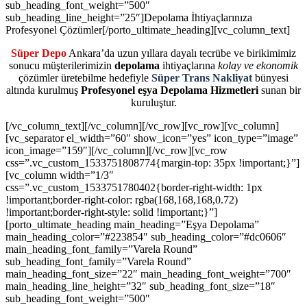
Süper Depo
Ankara’da uzun yıllara dayalı tecrübe ve birikimimiz
sonucu müşterilerimizin
depolama
ihtiyaçlarına
kolay ve ekonomik
çözümler üretebilme hedefiyle
Süper Trans Nakliyat
bünyesi
altında kurulmuş
Profesyonel eşya Depolama Hizmetleri
sunan bir
kuruluştur.
[/vc_column_text][/vc_column][/vc_row][vc_row][vc_column]
[vc_separator el_width=”60″ show_icon=”yes” icon_type=”image”
icon_image=”159″][/vc_column][/vc_row][vc_row
css=”.vc_custom_1533751808774{margin-top: 35px !important;}”]
[vc_column width=”1/3″
css=”.vc_custom_1533751780402{border-right-width: 1px
!important;border-right-color: rgba(168,168,168,0.72)
!important;border-right-style: solid !important;}”]
[porto_ultimate_heading main_heading=”Eşya Depolama”
main_heading_color=”#223854″ sub_heading_color=”#dc0606″
main_heading_font_family=”Varela Round”
sub_heading_font_family=”Varela Round”
main_heading_font_size=”22″ main_heading_font_weight=”700″
main_heading_line_height=”32″ sub_heading_font_size=”18″
sub_heading_font_weight=”500″