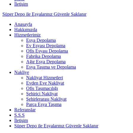
İletişim
Süper Depo ile Eşyalarınız Güvenle Saklanır
Anasayfa
Hakkımızda
Hizmetlerimiz
Eşya Depolama
Ev Eşyası Depolama
Ofis Eşyası Depolama
Fabrika Depolama
Ağır Eşya Depolama
Eşya Taşıma ve Depolama
Nakliye
Nakliyat Hizmetleri
Evden Eve Nakliyat
Ofis Taşımacılığı
Şehiriçi Nakliyat
Şehirlerarası Nakliyat
Parça Eşya Taşıma
Referanslar
S.S.S
İletişim
Süper Depo ile Eşyalarınız Güvenle Saklanır