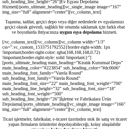
sub_heading_line_height=”26″]Ev Eşyası Depolama
Hizmeti[/porto_ultimate_heading][vc_single_image image=”167″
img_size=”full” alignment=”center”][vc_column_text]
Taşınma, tadilat, geçici depo veya diğer nedenlerle ev eşyalarınızı
geçici olarak güvenli, sağlıklı bir ortamda saklamak için farklı ebat
ve boyutlarda ihtiyacınıza
uygun eşya depolama
hizmeti.
[/vc_column_text][/vc_column][vc_column width=”1/3″
css=”.vc_custom_1533751792552{border-right-width: 1px
!important;border-right-color: rgba(168,168,168,0.72)
!important;border-right-style: solid !important;}”]
[porto_ultimate_heading main_heading=”Kiralık Kurumsal Depo”
main_heading_color=”#223854″ sub_heading_color=”#dc0606″
main_heading_font_family=”Varela Round”
sub_heading_font_family=”Varela Round”
main_heading_font_size=”22″ main_heading_font_weight=”700″
main_heading_line_height=”32″ sub_heading_font_size=”18″
sub_heading_font_weight=”500″
sub_heading_line_height=”26″]İşletme ve Fabrikalara Ürün
Depolama[/porto_ultimate_heading][vc_single_image image=”166″
img_size=”full” alignment=”center”][vc_column_text]
Ticari işletmeler, fabrikalar, e-ticaret üzerinden stok ile satış ve ticaret
yapan firmaların ürünlerini depolayabileceği, kolay ulaşılabilir