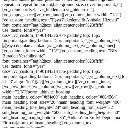
repeat: no-repeat !important;background-size: cover !important;}”]
[vc_column offset=”vc_hidden-sm vc_hidden-xs”]
[vc_empty_space][vc_row_inner][vc_column_inner width=”1/2″]
[vc_custom_heading text=”Eşya Paketleme & Ambalaj Hizmeti”
font_container=”tag:h2|text_align:center|color:%23ffffff”
use_theme_fonts=”yes”
css=”.vc_custom_1496184326704{padding-top: 15px
!important;padding-bottom: 15px !important;}”][vc_column_text]
[/vc_column_text][/vc_column_inner]
[vc_column_inner width=”1/2″][vc_custom_heading text=”Bize
Buradan Yazabilirsiniz”
font_container=”tag:h2|text_align:center|color:%23ffffff”
use_theme_fonts=”yes”
css=”.vc_custom_1496184314156{padding-top: 15px
!important;padding-bottom: 15px !important;}”][vc_column_text][fc
id=’3′ align=’left’][/fc][/vc_column_text][/vc_column_inner]
[/vc_row_inner][/vc_column][/vc_row][vc_row][vc_column
width=”2/3″][porto_ultimate_heading
main_heading_color=”#ff4e00″ sub_heading_color=”#084564″
main_heading_font_size=”20″ main_heading_font_weight=”400″
main_heading_line_height=”24″ sub_heading_font_size=”32″
sub_heading_font_weight=”600″ sub_heading_line_height=”50″
sub_heading_margin_bottom=”35″]Ankara’nın En İyi Depolama
Firması[/porto_ultimate_heading][vc_column_text
css_animation=”none”]