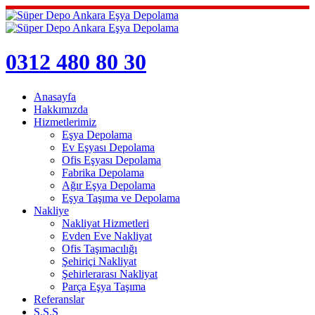
0312 480 80 30
Anasayfa
Hakkımızda
Hizmetlerimiz
Eşya Depolama
Ev Eşyası Depolama
Ofis Eşyası Depolama
Fabrika Depolama
Ağır Eşya Depolama
Eşya Taşıma ve Depolama
Nakliye
Nakliyat Hizmetleri
Evden Eve Nakliyat
Ofis Taşımacılığı
Şehiriçi Nakliyat
Şehirlerarası Nakliyat
Parça Eşya Taşıma
Referanslar
S.S.S