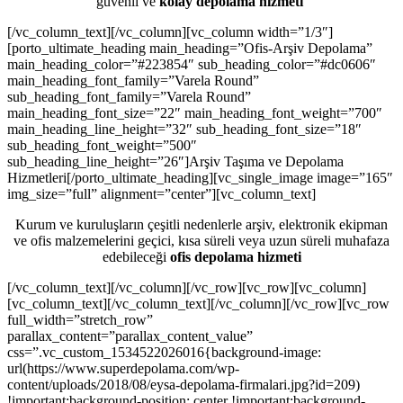
güvenli ve
kolay depolama hizmeti
[/vc_column_text][/vc_column][vc_column width=”1/3″]
[porto_ultimate_heading main_heading=”Ofis-Arşiv Depolama”
main_heading_color=”#223854″ sub_heading_color=”#dc0606″
main_heading_font_family=”Varela Round”
sub_heading_font_family=”Varela Round”
main_heading_font_size=”22″ main_heading_font_weight=”700″
main_heading_line_height=”32″ sub_heading_font_size=”18″
sub_heading_font_weight=”500″
sub_heading_line_height=”26″]Arşiv Taşıma ve Depolama
Hizmetleri[/porto_ultimate_heading][vc_single_image image=”165″
img_size=”full” alignment=”center”][vc_column_text]
Kurum ve kuruluşların çeşitli nedenlerle arşiv, elektronik ekipman
ve ofis malzemelerini geçici, kısa süreli veya uzun süreli muhafaza
edebileceği
ofis depolama hizmeti
[/vc_column_text][/vc_column][/vc_row][vc_row][vc_column]
[vc_column_text][/vc_column_text][/vc_column][/vc_row][vc_row
full_width=”stretch_row”
parallax_content=”parallax_content_value”
css=”.vc_custom_1534522026016{background-image:
url(https://www.superdepolama.com/wp-
content/uploads/2018/08/eysa-depolama-firmalari.jpg?id=209)
!important;background-position: center !important;background-