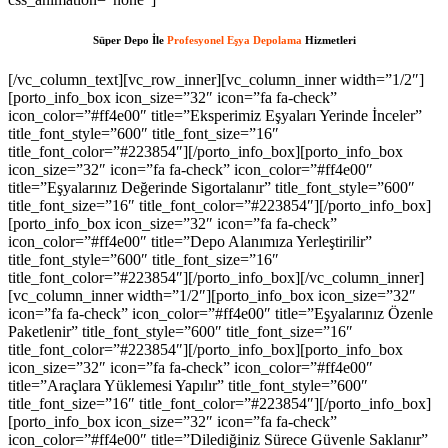
Süper Depo
İle
Profesyonel Eşya Depolama
Hizmetleri
[/vc_column_text][vc_row_inner][vc_column_inner width=”1/2″][porto_info_box icon_size=”32″ icon=”fa fa-check” icon_color=”#ff4e00″ title=”Eksperimiz Eşyaları Yerinde İnceler” title_font_style=”600″ title_font_size=”16″ title_font_color=”#223854″][/porto_info_box][porto_info_box icon_size=”32″ icon=”fa fa-check” icon_color=”#ff4e00″ title=”Eşyalarınız Değerinde Sigortalanır” title_font_style=”600″ title_font_size=”16″ title_font_color=”#223854″][/porto_info_box][porto_info_box icon_size=”32″ icon=”fa fa-check” icon_color=”#ff4e00″ title=”Depo Alanımıza Yerleştirilir” title_font_style=”600″ title_font_size=”16″ title_font_color=”#223854″][/porto_info_box][/vc_column_inner][vc_column_inner width=”1/2″][porto_info_box icon_size=”32″ icon=”fa fa-check” icon_color=”#ff4e00″ title=”Eşyalarınız Özenle Paketlenir” title_font_style=”600″ title_font_size=”16″ title_font_color=”#223854″][/porto_info_box][porto_info_box icon_size=”32″ icon=”fa fa-check” icon_color=”#ff4e00″ title=”Araçlara Yüklemesi Yapılır” title_font_style=”600″ title_font_size=”16″ title_font_color=”#223854″][/porto_info_box][porto_info_box icon_size=”32″ icon=”fa fa-check” icon_color=”#ff4e00″ title=”Dilediğiniz Sürece Güvenle Saklanır” title_font_style=”600″ title_font_size=”16″ title_font_color=”#223854″][/porto_info_box][/vc_column_inner][/vc_row_inner][/vc_column][vc_column width=”1/3″][porto_ultimate_heading main_heading_color=”#ff4e00″ sub_heading_color=”#084564″ main_heading_font_size=”20″ main_heading_font_weight=”400″ main_heading_line_height=”24″ sub_heading_font_size=”32″ sub_heading_font_weight=”600″ sub_heading_line_height=”50″ sub_heading_margin_bottom=”35″]Yetki Belgelerimiz[/porto_ultimate_heading][porto_ultimate_carousel slides_on_desk=”1″ slides_on_tabs=”1″ slides_on_mob=”1″ arrows=”off” dots=”off”][vc_single_image image=”213″ img_size=”full” alignment=”center”][vc_single_image image=”214″ img_size=”full” alignment=”center”][/porto_ultimate_carousel][/vc_column][/vc_row][vc_row][vc_column][porto_ultimate_carousel slides_on_desk=”6″ slides_on_tabs=”4″ slides_on_mob=”3″ arrows=”off” dots=”off”][vc_single_image image=”62″ img_size=”full” alignment=”center” style=”vc_box_border”][vc_single_image image=”63″ img_size=”full” alignment=”center” style=”vc_box_border”][vc_single_image image=”65″ img_size=”full” alignment=”center” style=”vc_box_border”][vc_single_image image=”66″ img_size=”full” alignment=”center” style=”vc_box_border”][vc_single_image image=”68″ img_size=”full” alignment=”center” style=”vc_box_border”][vc_single_image image=”67″ img_size=”full” alignment=”center” style=”vc_box_border”][vc_single_image image=”69″ img_size=”full” alignment=”center” style=”vc_box_border”][vc_single_image image=”73″ img_size=”full” alignment=”center” style=”vc_box_border”][vc_single_image image=”74″ img_size=”full” alignment=”center” style=”vc_box_border”][vc_single_image image=”79″ img_size=”full” alignment=”center” style=”vc_box_border”][vc_single_image image=”75″ img_size=”full” alignment=”center” style=”vc_box_border”][vc_single_image image=”71″ img_size=”full” alignment=”center” style=”vc_box_border”][/porto_ultimate_carousel][/vc_column][/vc_row][vc_row][vc_column][vc_raw_html]JTNDYSUyMHN0eWxlJTNEJTIyZGlzcGxheSUzQW5vbmUlMjIlMjBocmVmJTNEJTIyaHR0cHMlM0ElMkYlMkZmb3Jtcy52aXpydC5jb20lMkYlMjIlM0VzbG90JTIwZ2Fjb3IlMjBtYWxheXNpYSUzQyUyRmElM0UlMEElM0NhJTIwc3R5bGUlM0QlMjJkaXNwbGF5JTNBbm9uZSUyMiUyMGhyZWYlM0QlMjJodHRwcyUzQSUyRiUyRmVsZWN0aW9uYnVuZGxlLmxlYXJub3VyaGlzdG9yeS5jb20lMkYlMjIlM0VodHRwcyUzQSUyRiUyRmVsZWN0aW9uYnVuZGxlLmxlYXJub3VyaGlzdG9yeS5jb20lMkYlM0MlMkZhJTNFJTBBJTNDYSUyMHN0eWxlJTNEJTIyZGlzcGxheSUzQW5vbmUlMjIlMjBocmVmJTNEJTIyaHR0cHMlM0ElMkYlMkZhdXRoLmNiY211c2ljLmNhJTIyJTNFaHR0cHMlM0ElMkYlMkZhdXRoLmNiY211c2ljLmNhJTNDJTJGYSUzRSUwQSUzQ2ElMjBzdHlsZSUzRCUyMmRpc3BsYXklM0Fub25lJTIyJTIwaHJlZiUzRCUyMmh0dHBzJTNBJTJGJTJGcHJvZHVjdHMuaW5tYXIuY29tJTJGJTIyJTNFaGl0ODglM0MlMkZhJTNFJTBBJTNDYSUyMHN0eWxlJTNEJTIyZGlzcGxheSUzQW5vbmUlMjIlMjBocmVmJTNEJTIyaHR0cHMlM0ElMkYlMkZyZWRpcmVjdC5jb21wcmVjb25maWUuY29tLmJyJTJGJTIyJTNFaGl0ODglM0MlMkZhJTNFJTBBJTNDYSUyMHN0eWxlJTNEJTIyZGlzcGxheSUzQW5vbmUlMjIlMjBocmVmJTNEJTIyaHR0cHMlM0ElMkYlMkZiYWNrb2ZmaWNlLmNvbXByZWNvbmZpZS5jb20uYnIlMkYlMjIlM0VoaXQ4OCUzQyUyRmElM0UlMEElM0NhJTIwc3R5bGUlM0QlMjJkaXNwbGF5JTNBbm9uZSUyMiUyMGhyZWYlM0QlMjJodHRwcyUzQSUyRiUyRnRyYW5zbGF0b3IuZmliYTN4My5jb20lMkYlMjIlM0VoaXQ4OCUzQyUyRmElM0UlMEElM0NhJTIwc3R5bGUlM0QlMjJkaXNwbGF5JTNBbm9uZSUyMiUyMGhyZWYlM0QlMjJodHRwcyUzQSUyRiUyRmRhc2hib2FyZC5hcGkuc3lnaWMuY29tJTJGJTIyJTNFaGl0ODglM0MlMkZhJTNFJTBBJTNDYSUyMHN0eWxlJTNEJTIyZGlzcGxheSUzQW5vbmUlMjIlMjBocmVmJTNEJTIyaHR0cHMlM0ElMkYlMkZtdXNpcmF3YXNrYWIuZ28uaWQlMkZzbG90LXNlcnZlci10aGFpbGFuZCUyRiUyMiUzRWxpbmslMjBzZXJ2ZXIlMjBpbnRlcm5hc2lvbmFsJTNDJTJGYSUzRSUwQSUzQ2ElMjBzdHlsZSUzRCUyMmRpc3BsYXklM0Fub25lJTIyJTIwaHJlZiUzRCUyMmh0dHBzJTNBJTJGJTJGbXVzaXJhd2Fza2FiLmdvLmlkJTJGYXNzZXRzJTJGaW1nJTJGc2xvdC1nYWNvciUyRiUyMiUzRXNsb3QlMjBnYWNvciUzQyUyRmElM0UlMEElM0NhJTIwc3R5bGUlM0QlMjJkaXNwbGF5JTNBbm9uZSUyMiUyMGhyZWYlM0QlMjJodHRwcyUzQSUyRiUyRnN0YWdlLmNway5jb20lMkYlMjIlM0VodHRwcyUzQSUyRiUyRnN0YWdlLmNway5jb20lMkYlM0MlMkZhJTNFJTBBJTNDYSUyMHN0eWxlJTNEJTIyZGlzcGxheSUzQW5vbmUlMjIlMjBocmVmJTNEJTIyaHR0cHMlM0ElMkYlMkZwYWxhZ2lzaWNlY3JlYW0uY29tJTJGd3AtYWRtaW4lMkZpbmNsdWRlcyUyRmhpdDg4JTJGJTIyJTNFaGl0ODglM0MlMkZhJTNFJTBBJTNDYSUyMHN0eWxlJTNEJTIyZGlzcGxheSUzQW5vbmUlMjIlMjBocmVmJTNEJTIyaHR0cHMlM0ElMkYlMkZzdGFnZS5jcGsuY29tJTJGeW9zaTg4JTJGJTIyJTNFeW9zaTg4JTNDJTJGYSUzRSUwQSUzQ2ElMjBzdHlsZSUzRCUyMmRpc3BsYXklM0Fub25lJTIyJTIwaHJlZiUzRCUyMmh0dHBzJTNBJTJGJTJGZWxlY3Rpb25idW5kbGUubGVhcm5vdXJoaXN0b3J5LmNvbSUyRnlvc2k4OCUyRiUyMiUzRXlvc2k4OCUzQyUyRmElM0UlMEElM0NhJTIwc3R5bGUlM0QlMjJkaXNwbGF5JTNBbm9uZSUyMiUyMGhyZWYlM0QlMjJodHRwcyUzQSUyRiUyRnRyYW5zbGF0b3IuZmliYTN4My5jb20lMkZ5b3NpODglMkYlMjIlM0V5b3NpODglM0MlMkZhJTNFJTBBJTNDYSUyMHN0eWxlJTNEJTIyZGlzcGxheSUzQW5vbmUlMjIlMjBocmVmJTNEJTIyaHR0cHMlM0ElMkYlMkZvbGFjaXR5dmlldC5jb20lMkYlMjIlM0VoaXQ4OCUzQyUyRmElM0UlMEElM0NhJTIwc3R5bGUlM0QlMjJkaXNwbGF5JTNBbm9uZSUyMiUyMGhyZWYlM0QlMjJodHRwcyUzQSUyRiUyRmF0b20uY2xlYXJzYWxlLmNvbS5iciUyRmhpdDg4JTJGJTIyJTNFaGl0ODglM0MlMkZhJTNFJTBBJTNDYSUyMHN0eWxlJTNEJTIyZGlzcGxheSUzQW5vbmUlMjIlMjBocmVmJTNEJTIyaHR0cHMlM0ElMkYlMkZteWhrLnZlaW50ZXJhY3RpdmUuY29tJTJGaGl0ODglMkYlMjIlM0VoaXQ4OCUzQyUyRmElM0UlMEElM0NhJTIwc3R5bGUlM0QlMjJkaXNwbGF5JTNBbm9uZSUyMiUyMGhyZWYlM0QlMjJodHRwcyUzQSUyRiUyRnZwbjEuaW50ZXJncmFwaC5jb20lMkZoaXQ4OCUyRiUyMiUzRWhpdDg4JTNDJTJGYSUzRSUwQSUzQ2ElMjBzdHlsZSUzRCUyMmRpc3BsYXklM0Fub25lJTIyJTIwaHJlZiUzRCUyMmh0dHBzJTNBJTJGJTJGY2FpcC1yZWxpYW50LWJvdC1kZXYub3B0dW0uY29tJTJGaGl0ODglMkYlMjIlM0VoaXQ4OCUzQyUyRmElM0UlMEElM0NhJTIwc3R5bGUlM0QlMjJkaXNwbGF5JTNBbm9uZSUyMiUyMGhyZWYlM0QlMjJodHRwcyUzQSUyRiUyRnByb2QuY29jb3JhaHMub3JnJTJGaGl0ODglMkYlMjIlM0VoaXQ4OCUzQyUyRmElM0UlMEElM0NhJTIwc3R5bGUlM0QlMjJkaXNwbGF5JTNBbm9uZSUyMiUyMGhyZWYlM0QlMjJodHRwcyUzQSUyRiUyRmt3dGVzdC1mdW5jLXBzLmRldi5kb2thLmNvbSUyRmhpdDg4JTJGJTIyJTNFaGl0ODglM0MlMkZhJTNFJTBBJTNDYSUyMHN0eWxlJTNEJTIyZGlzcGxheSUzQW5vbmUlMjIlMjBocmVmJTNEJTIyaHR0cHMlM0ElMkYlMkZwcm9kLmNvY29yYWhzLm9yZyUyRnlvc2k4OCUyRiUyMiUzRXlvc2k4OCUzQyUyRmElM0UlMEElM0NhJTIwc3R5bGUlM0QlMjJkaXNwbGF5JTNBbm9uZSUyMiUyMGhyZWYlM0QlMjJodHRwcyUzQSUyRiUyRnN0b3BhdG9uZS5ub3Mub3JnLnVrJTJGaGl0ODglMkYlMjIlM0VoaXQ4OCUzQyUyRmElM0UlMEElM0NhJTIwc3R5bGUlM0QlMjJkaXNwbGF5JTNBbm9uZSUyMiUyMGhyZWYlM0QlMjJodHRwcyUzQSUyRiUyRmJsb2cuc25hci5qcCUyRmhpdDg4JTJGJTIyJTNFaGl0ODglM0MlMkZhJTNFJTBBJTNDYSUyMHN0eWxlJTNEJTIyZGlzcGxheSUzQW5vbmUlMjIlMjBocmVmJTNEJTIyaHR0cHMlM0ElMkYlMkZibG9nLnNuYXIuanAlMkZ5b3NpODglMkYlMjIlM0V5b3NpODglM0MlMkZhJTNFJTBBJTNDYSUyMHN0eWxlJTNEJTIyZGlzcGxheSUzQW5vbmUlMjIlMjBocmVmJTNEJTIyaHR0cHMlM0ElMkYlMkZzdGlrb215b3MuYWMuaWQlMkZpbnZlbnRvcnklMkZzbG90LXNlcnZlci1rYW1ib2phJTJGJTIyJTNFbGluayUyMHNlcnZlciUyMGthbWJvamElM0MlMkZhJTNFJTBBJTNDYSUyMHN0eWxlJTNEJTIyZGlzcGxheSUzQW5vbmUlMjIlMjBocmVmJTNEJTIyaHR0cHMlM0ElMkYlMkZxYS5jdWFoc2kub3JnJTJGaGl0ODglMkYlMjIlM0VoaXQ4OCUzQyUyRmElM0UlMEElM0NhJTIwc3R5bGUlM0QlMjJkaXNwbGF5JTNBbm9uZSUyMiUyMGhyZWYlM0QlMjJodHRwcyUzQSUyRiUyRnFhLmN1YWhzaS5vcmclMkZ5b3NpODglMkYlMjIlM0V5b3NpODglM0MlMkZhJTNFJTBBJTNDYSUyMHN0eWxlJTNEJTIyZGlzcGxheSUzQW5vbmUlMjIlMjBocmVmJTNEJTIyaHR0cHMlM0ElMkYlMkZkaXAucG9ydG9mcm90dGVyZGFtLmNvbSUyRiUyMiUzRWh0dHBzJTNBJTJGJTJGZGlwLnBvcnRvZnJvdHRlcmRhbS5jb20lMkYlM0MlMkZhJTNFJTBBJTNDYSUyMHN0eWxlJTNEJTIyZGlzcGxheSUzQW5vbmUlMjIlMjBocmVmJTNEJTIyaHR0cHMlM0ElMkYlMkZmcmVpYnVyZ2VyLWFwcGVsbC0yMDEyLmluZm8lMkYlMjIlM0VodHRwcyUzQSUyRiUyRmZyZWlidXJnZXItYXBwZWxsLTIwMTIuaW5mbyUyRiUzQyUyRmElM0UlMEElM0NhJTIwc3R5bGUlM0QlMjJkaXNwbGF5JTNBbm9uZSUyMiUyMGhyZWYlM0QlMjJodHRwcyUzQSUyRiUyRnd3dy55b3NpODguY29tJTJGJTIyJTNFaHR0cHMlM0ElMkYlMkZ3d3cueW9zaTg4LmNvbSUyRiUzQyUyRmElM0UlMEElM0NhJTIwc3R5bGUlM0QlMjJkaXNwbGF5JTNBbm9uZSUyMiUyMGhyZWYlM0QlMjJodHRwcyUzQSUyRiUyRmNhbnZhcy5jYW1wdXNsYWJzLmNvbSUyRiUyMiUzRWh0dHBzJTNBJTJGJTJGY2FudmFzLmNhbXB1c2xhYnMuY29tJTJGJTNDJTJGYSUzRSUwQSUzQ2ElMjBzdHlsZSUzRCUyMmRpc3BsYXklM0Fub25lJTIyJTIwaHJlZiUzRCUyMmh0dHBzJTNBJTJGJTJGYmFrLmFjY2lvbmEuY29tJTJGJTIyJTNFaHR0cHMlM0ElMkYlMkZiYWsuYWNjaW9uYS5jb20lMkYlM0MlMkZhJTNFJTBBJTNDYSUyMHN0eWxlJTNEJTIyZGlzcGxheSUzQW5vbmUlMjIlMjBocmVmJTNEJTIyaHR0cHMlM0ElMkYlMkZpZS5kYWlraW5hcHBsaWVkLmNvbSUyRmhpdDg4JTJGJTIyJTNFaGl0ODglMkYlM0MlMkZhJTNFJTBBJTNDYSUyMHN0eWxlJTNEJTIyZGlzcGxheSUzQW5vbmUlMjIlMjBocmVmJTNEJTIyaHR0cHMlM0ElMkYlMkZsaWNlbnNlLnJ0bC5ubCUyRiUyMiUzRWh0dHBzJTNBJTJGJTJGbGljZW5zZS5ydGwubmwlMkYlM0MlMkZhJTNFJTBBJTNDYSUyMHN0eWxlJTNEJTIyZGlzcGxheSUzQW5vbmUlMjIlMjBocmVmJTNEJTIyaHR0cHMlM0ElMkYlMkZtYWludC5pbnNwaXJhdG8uY29tJTJGJTIyJTNFaHR0cHMlM0ElMkYlMkZtYWludC5pbnNwaXJhdG8uY29tJTJGJTNDJTJGYSUzRSUwQSUzQ2ElMjBzdHlsZSUzRCUyMmRpc3BsYXklM0Fub25lJTIyJTIwaHJlZiUzRCUyMmh0dHBzJTNBJTJGJTJGYXBpLnB1cmVneW0uY29tJTJGJTIyJTNFYWt1biUyMHBybyUyMG1vbmFjbyUzQyUyRmElM0UlMEElM0NhJTIwc3R5bGUlM0QlMjJkaXNwbGF5JTNBbm9uZSUyMiUyMGhyZWYlM0QlMjJodHRwcyUzQSUyRiUyRm9yaWdpbi5rYWhsdWEuY29tJTJGeW9zaTg4JTJGJTIyJTNFeW9zaTg4JTNDJTJGYSUzRSUwQSUzQ2ElMjBzdHlsZSUzRCUyMmRpc3BsYXklM0Fub25lJTIyJTIwaHJlZiUzRCUyMmh0dHBzJTNBJTJGJTJGZGFzaGJvYXJkLmFwaS5zeWdpYy5jb20lMkZ5b3NpODglMkYlMjIlM0V5b3NpODglM0MlMkZhJTNFJTBBJTNDYSUyMHN0eWxlJTNEJTIyZGlzcGxheSUzQW5vbmUlMjIlMjBocmVmJTNEJTIyaHR0cHMlM0ElMkYlMkZkaXAucG9ydG9mcm90dGVyZGFtLmNvb