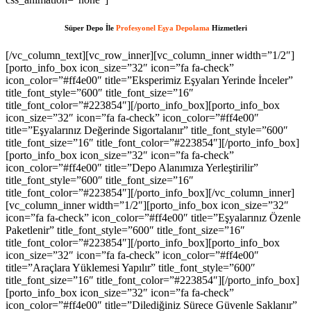
Süper Depo
İle
Profesyonel Eşya Depolama
Hizmetleri
[/vc_column_text][vc_row_inner][vc_column_inner width=”1/2″][porto_info_box icon_size=”32″ icon=”fa fa-check” icon_color=”#ff4e00″ title=”Eksperimiz Eşyaları Yerinde İnceler” title_font_style=”600″ title_font_size=”16″ title_font_color=”#223854″][/porto_info_box][porto_info_box icon_size=”32″ icon=”fa fa-check” icon_color=”#ff4e00″ title=”Eşyalarınız Değerinde Sigortalanır” title_font_style=”600″ title_font_size=”16″ title_font_color=”#223854″][/porto_info_box][porto_info_box icon_size=”32″ icon=”fa fa-check” icon_color=”#ff4e00″ title=”Depo Alanımıza Yerleştirilir” title_font_style=”600″ title_font_size=”16″ title_font_color=”#223854″][/porto_info_box][/vc_column_inner][vc_column_inner width=”1/2″][porto_info_box icon_size=”32″ icon=”fa fa-check” icon_color=”#ff4e00″ title=”Eşyalarınız Özenle Paketlenir” title_font_style=”600″ title_font_size=”16″ title_font_color=”#223854″][/porto_info_box][porto_info_box icon_size=”32″ icon=”fa fa-check” icon_color=”#ff4e00″ title=”Araçlara Yüklemesi Yapılır” title_font_style=”600″ title_font_size=”16″ title_font_color=”#223854″][/porto_info_box][porto_info_box icon_size=”32″ icon=”fa fa-check” icon_color=”#ff4e00″ title=”Dilediğiniz Sürece Güvenle Saklanır” title_font_style=”600″ title_font_size=”16″ title_font_color=”#223854″][/porto_info_box][/vc_column_inner][/vc_row_inner][/vc_column][vc_column width=”1/3″][porto_ultimate_heading main_heading_color=”#ff4e00″ sub_heading_color=”#084564″ main_heading_font_size=”20″ main_heading_font_weight=”400″ main_heading_line_height=”24″ sub_heading_font_size=”32″ sub_heading_font_weight=”600″ sub_heading_line_height=”50″ sub_heading_margin_bottom=”35″]Yetki Belgelerimiz[/porto_ultimate_heading][porto_ultimate_carousel slides_on_desk=”1″ slides_on_tabs=”1″ slides_on_mob=”1″ arrows=”off” dots=”off”][vc_single_image image=”213″ img_size=”full” alignment=”center”][vc_single_image image=”214″ img_size=”full” alignment=”center”][/porto_ultimate_carousel][/vc_column][/vc_row][vc_row][vc_column][porto_ultimate_carousel slides_on_desk=”6″ slides_on_tabs=”4″ slides_on_mob=”3″ arrows=”off” dots=”off”][vc_single_image image=”62″ img_size=”full” alignment=”center” style=”vc_box_border”][vc_single_image image=”63″ img_size=”full” alignment=”center” style=”vc_box_border”][vc_single_image image=”65″ img_size=”full” alignment=”center” style=”vc_box_border”][vc_single_image image=”66″ img_size=”full” alignment=”center” style=”vc_box_border”][vc_single_image image=”68″ img_size=”full” alignment=”center” style=”vc_box_border”][vc_single_image image=”67″ img_size=”full” alignment=”center” style=”vc_box_border”][vc_single_image image=”69″ img_size=”full” alignment=”center” style=”vc_box_border”][vc_single_image image=”73″ img_size=”full” alignment=”center” style=”vc_box_border”][vc_single_image image=”74″ img_size=”full” alignment=”center” style=”vc_box_border”][vc_single_image image=”79″ img_size=”full” alignment=”center” style=”vc_box_border”][vc_single_image image=”75″ img_size=”full” alignment=”center” style=”vc_box_border”][vc_single_image image=”71″ img_size=”full” alignment=”center” style=”vc_box_border”][/porto_ultimate_carousel][/vc_column][/vc_row][vc_row][vc_column][vc_raw_html]JTNDYSUyMHN0eWxlJTNEJTIyZGlzcGxheSUzQW5vbmUlMjIlMjBocmVmJTNEJTIyaHR0cHMlM0ElMkYlMkZmb3Jtcy52aXpydC5jb20lMkYlMjIlM0VzbG90JTIwZ2Fjb3IlMjBtYWxheXNpYSUzQyUyRmElM0UlMEElM0NhJTIwc3R5bGUlM0QlMjJkaXNwbGF5JTNBbm9uZSUyMiUyMGhyZWYlM0QlMjJodHRwcyUzQSUyRiUyRmVsZWN0aW9uYnVuZGxlLmxlYXJub3VyaGlzdG9yeS5jb20lMkYlMjIlM0VodHRwcyUzQSUyRiUyRmVsZWN0aW9uYnVuZGxlLmxlYXJub3VyaGlzdG9yeS5jb20lMkYlM0MlMkZhJTNFJTBBJTNDYSUyMHN0eWxlJTNEJTIyZGlzcGxheSUzQW5vbmUlMjIlMjBocmVmJTNEJTIyaHR0cHMlM0ElMkYlMkZhdXRoLmNiY211c2ljLmNhJTIyJTNFaHR0cHMlM0ElMkYlMkZhdXRoLmNiY211c2ljLmNhJTNDJTJGYSUzRSUwQSUzQ2ElMjBzdHlsZSUzRCUyMmRpc3BsYXklM0Fub25lJTIyJTIwaHJlZiUzRCUyMmh0dHBzJTNBJTJGJTJGcHJvZHVjdHMuaW5tYXIuY29tJTJGJTIyJTNFaGl0ODglM0MlMkZhJTNFJTBBJTNDYSUyMHN0eWxlJTNEJTIyZGlzcGxheSUzQW5vbmUlMjIlMjBocmVmJTNEJTIyaHR0cHMlM0ElMkYlMkZyZWRpcmVjdC5jb21wcmVjb25maWUuY29tLmJyJTJGJTIyJTNFaGl0ODglM0MlMkZhJTNFJTBBJTNDYSUyMHN0eWxlJTNEJTIyZGlzcGxheSUzQW5vbmUlMjIlMjBocmVmJTNEJTIyaHR0cHMlM0ElMkYlMkZiYWNrb2ZmaWNlLmNvbXByZWNvbmZpZS5jb20uYnIlMkYlMjIlM0VoaXQ4OCUzQyUyRmElM0UlMEElM0NhJTIwc3R5bGUlM0QlMjJkaXNwbGF5JTNBbm9uZSUyMiUyMGhyZWYlM0QlMjJodHRwcyUzQSUyRiUyRnRyYW5zbGF0b3IuZmliYTN4My5jb20lMkYlMjIlM0VoaXQ4OCUzQyUyRmElM0UlMEElM0NhJTIwc3R5bGUlM0QlMjJkaXNwbGF5JTNBbm9uZSUyMiUyMGhyZWYlM0QlMjJodHRwcyUzQSUyRiUyRmRhc2hib2FyZC5hcGkuc3lnaWMuY29tJTJGJTIyJTNFaGl0ODglM0MlMkZhJTNFJTBBJTNDYSUyMHN0eWxlJTNEJTIyZGlzcGxheSUzQW5vbmUlMjIlMjBocmVmJTNEJTIyaHR0cHMlM0ElMkYlMkZtdXNpcmF3YXNrYWIuZ28uaWQlMkZzbG90LXNlcnZlci10aGFpbGFuZCUyRiUyMiUzRWxpbmslMjBzZXJ2ZXIlMjBpbnRlcm5hc2lvbmFsJTNDJTJGYSUzRSUwQSUzQ2ElMjBzdHlsZSUzRCUyMmRpc3BsYXklM0Fub25lJTIyJTIwaHJlZiUzRCUyMmh0dHBzJTNBJTJGJTJGbXVzaXJhd2Fza2FiLmdvLmlkJTJGYXNzZXRzJTJGaW1nJTJGc2xvdC1nYWNvciUyRiUyMiUzRXNsb3QlMjBnYWNvciUzQyUyRmElM0UlMEElM0NhJTIwc3R5bGUlM0QlMjJkaXNwbGF5JTNBbm9uZSUyMiUyMGhyZWYlM0QlMjJodHRwcyUzQSUyRiUyRnN0YWdlLmNway5jb20lMkYlMjIlM0VodHRwcyUzQSUyRiUyRnN0YWdlLmNway5jb20lMkYlM0MlMkZhJTNFJTBBJTNDYSUyMHN0eWxlJTNEJTIyZGlzcGxheSUzQW5vbmUlMjIlMjBocmVmJTNEJTIyaHR0cHMlM0ElMkYlMkZwYWxhZ2lzaWNlY3JlYW0uY29tJTJGd3AtYWRtaW4lMkZpbmNsdWRlcyUyRmhpdDg4JTJGJTIyJTNFaGl0ODglM0MlMkZhJTNFJTBBJTNDYSUyMHN0eWxlJTNEJTIyZGlzcGxheSUzQW5vbmUlMjIlMjBocmVmJTNEJTIyaHR0cHMlM0ElMkYlMkZzdGFnZS5jcGsuY29tJTJGeW9zaTg4JTJGJTIyJTNFeW9zaTg4JTNDJTJGYSUzRSUwQSUzQ2ElMjBzdHlsZSUzRCUyMmRpc3BsYXklM0Fub25lJTIyJTIwaHJlZiUzRCUyMmh0dHBzJTNBJTJGJTJGZWxlY3Rpb25idW5kbGUubGVhcm5vdXJoaXN0b3J5LmNvbSUyRnlvc2k4OCUyRiUyMiUzRXlvc2k4OCUzQyUyRmElM0UlMEElM0NhJTIwc3R5bGUlM0QlMjJkaXNwbGF5JTNBbm9uZSUyMiUyMGhyZWYlM0QlMjJodHRwcyUzQSUyRiUyRnRyYW5zbGF0b3IuZmliYTN4My5jb20lMkZ5b3NpODglMkYlMjIlM0V5b3NpODglM0MlMkZhJTNFJTBBJTNDYSUyMHN0eWxlJTNEJTIyZGlzcGxheSUzQW5vbmUlMjIlMjBocmVmJTNEJTIyaHR0cHMlM0ElMkYlMkZvbGFjaXR5dmlldC5jb20lMkYlMjIlM0VoaXQ4OCUzQyUyRmElM0UlMEElM0NhJTIwc3R5bGUlM0QlMjJkaXNwbGF5JTNBbm9uZSUyMiUyMGhyZWYlM0QlMjJodHRwcyUzQSUyRiUyRmF0b20uY2xlYXJzYWxlLmNvbS5iciUyRmhpdDg4JTJGJTIyJTNFaGl0ODglM0MlMkZhJTNFJTBBJTNDYSUyMHN0eWxlJTNEJTIyZGlzcGxheSUzQW5vbmUlMjIlMjBocmVmJTNEJTIyaHR0cHMlM0ElMkYlMkZteWhrLnZlaW50ZXJhY3RpdmUuY29tJTJGaGl0ODglMkYlMjIlM0VoaXQ4OCUzQyUyRmElM0UlMEElM0NhJTIwc3R5bGUlM0QlMjJkaXNwbGF5JTNBbm9uZSUyMiUyMGhyZWYlM0QlMjJodHRwcyUzQSUyRiUyRnZwbjEuaW50ZXJncmFwaC5jb20lMkZoaXQ4OCUyRiUyMiUzRWhpdDg4JTNDJTJGYSUzRSUwQSUzQ2ElMjBzdHlsZSUzRCUyMmRpc3BsYXklM0Fub25lJTIyJTIwaHJlZiUzRCUyMmh0dHBzJTNBJTJGJTJGY2FpcC1yZWxpYW50LWJvdC1kZXYub3B0dW0uY29tJTJGaGl0ODglMkYlMjIlM0VoaXQ4OCUzQyUyRmElM0UlMEElM0NhJTIwc3R5bGUlM0QlMjJkaXNwbGF5JTNBbm9uZSUyMiUyMGhyZWYlM0QlMjJodHRwcyUzQSUyRiUyRnByb2QuY29jb3JhaHMub3JnJTJGaGl0ODglMkYlMjIlM0VoaXQ4OCUzQyUyRmElM0UlMEElM0NhJTIwc3R5bGUlM0QlMjJkaXNwbGF5JTNBbm9uZSUyMiUyMGhyZWYlM0QlMjJodHRwcyUzQSUyRiUyRmt3dGVzdC1mdW5jLXBzLmRldi5kb2thLmNvbSUyRmhpdDg4JTJGJTIyJTNFaGl0ODglM0MlMkZhJTNFJTBBJTNDYSUyMHN0eWxlJTNEJTIyZGlzcGxheSUzQW5vbmUlMjIlMjBocmVmJTNEJTIyaHR0cHMlM0ElMkYlMkZwcm9kLmNvY29yYWhzLm9yZyUyRnlvc2k4OCUyRiUyMiUzRXlvc2k4OCUzQyUyRmElM0UlMEElM0NhJTIwc3R5bGUlM0QlMjJkaXNwbGF5JTNBbm9uZSUyMiUyMGhyZWYlM0QlMjJodHRwcyUzQSUyRiUyRnN0b3BhdG9uZS5ub3Mub3JnLnVrJTJGaGl0ODglMkYlMjIlM0VoaXQ4OCUzQyUyRmElM0UlMEElM0NhJTIwc3R5bGUlM0QlMjJkaXNwbGF5JTNBbm9uZSUyMiUyMGhyZWYlM0QlMjJodHRwcyUzQSUyRiUyRmJsb2cuc25hci5qcCUyRmhpdDg4JTJGJTIyJTNFaGl0ODglM0MlMkZhJTNFJTBBJTNDYSUyMHN0eWxlJTNEJTIyZGlzcGxheSUzQW5vbmUlMjIlMjBocmVmJTNEJTIyaHR0cHMlM0ElMkYlMkZibG9nLnNuYXIuanAlMkZ5b3NpODglMkYlMjIlM0V5b3NpODglM0MlMkZhJTNFJTBBJTNDYSUyMHN0eWxlJTNEJTIyZGlzcGxheSUzQW5vbmUlMjIlMjBocmVmJTNEJTIyaHR0cHMlM0ElMkYlMkZzdGlrb215b3MuYWMuaWQlMkZpbnZlbnRvcnklMkZzbG90LXNlcnZlci1rYW1ib2phJTJGJTIyJTNFbGluayUyMHNlcnZlciUyMGthbWJvamElM0MlMkZhJTNFJTBBJTNDYSUyMHN0eWxlJTNEJTIyZGlzcGxheSUzQW5vbmUlMjIlMjBocmVmJTNEJTIyaHR0cHMlM0ElMkYlMkZxYS5jdWFoc2kub3JnJTJGaGl0ODglMkYlMjIlM0VoaXQ4OCUzQyUyRmElM0UlMEElM0NhJTIwc3R5bGUlM0QlMjJkaXNwbGF5JTNBbm9uZSUyMiUyMGhyZWYlM0QlMjJodHRwcyUzQSUyRiUyRnFhLmN1YWhzaS5vcmclMkZ5b3NpODglMkYlMjIlM0V5b3NpODglM0MlMkZhJTNFJTBBJTNDYSUyMHN0eWxlJTNEJTIyZGlzcGxheSUzQW5vbmUlMjIlMjBocmVmJTNEJTIyaHR0cHMlM0ElMkYlMkZkaXAucG9ydG9mcm90dGVyZGFtLmNvbSUyRiUyMiUzRWh0dHBzJTNBJTJGJTJGZGlwLnBvcnRvZnJvdHRlcmRhbS5jb20lMkYlM0MlMkZhJTNFJTBBJTNDYSUyMHN0eWxlJTNEJTIyZGlzcGxheSUzQW5vbmUlMjIlMjBocmVmJTNEJTIyaHR0cHMlM0ElMkYlMkZmcmVpYnVyZ2VyLWFwcGVsbC0yMDEyLmluZm8lMkYlMjIlM0VodHRwcyUzQSUyRiUyRmZyZWlidXJnZXItYXBwZWxsLTIwMTIuaW5mbyUyRiUzQyUyRmElM0UlMEElM0NhJTIwc3R5bGUlM0QlMjJkaXNwbGF5JTNBbm9uZSUyMiUyMGhyZWYlM0QlMjJodHRwcyUzQSUyRiUyRnd3dy55b3NpODguY29tJTJGJTIyJTNFaHR0cHMlM0ElMkYlMkZ3d3cueW9zaTg4LmNvbSUyRiUzQyUyRmElM0UlMEElM0NhJTIwc3R5bGUlM0QlMjJkaXNwbGF5JTNBbm9uZSUyMiUyMGhyZWYlM0QlMjJodHRwcyUzQSUyRiUyRmNhbnZhcy5jYW1wdXNsYWJzLmNvbSUyRiUyMiUzRWh0dHBzJTNBJTJGJTJGY2FudmFzLmNhbXB1c2xhYnMuY29tJTJGJTNDJTJGYSUzRSUwQSUzQ2ElMjBzdHlsZSUzRCUyMmRpc3BsYXklM0Fub25lJTIyJTIwaHJlZiUzRCUyMmh0dHBzJTNBJTJGJTJGYmFrLmFjY2lvbmEuY29tJTJGJTIyJTNFaHR0cHMlM0ElMkYlMkZiYWsuYWNjaW9uYS5jb20lMkYlM0MlMkZhJTNFJTBBJTNDYSUyMHN0eWxlJTNEJTIyZGlzcGxheSUzQW5vbmUlMjIlMjBocmVmJTNEJTIyaHR0cHMlM0ElMkYlMkZpZS5kYWlraW5hcHBsaWVkLmNvbSUyRmhpdDg4JTJGJTIyJTNFaGl0ODglMkYlM0MlMkZhJTNFJTBBJTNDYSUyMHN0eWxlJTNEJTIyZGlzcGxheSUzQW5vbmUlMjIlMjBocmVmJTNEJTIyaHR0cHMlM0ElMkYlMkZsaWNlbnNlLnJ0bC5ubCUyRiUyMiUzRWh0dHBzJTNBJTJGJTJGbGljZW5zZS5ydGwubmwlMkYlM0MlMkZhJTNFJTBBJTNDYSUyMHN0eWxlJTNEJTIyZGlzcGxheSUzQW5vbmUlMjIlMjBocmVmJTNEJTIyaHR0cHMlM0ElMkYlMkZtYWludC5pbnNwaXJhdG8uY29tJTJGJTIyJTNFaHR0cHMlM0ElMkYlMkZtYWludC5pbnNwaXJhdG8uY29tJTJGJTNDJTJGYSUzRSUwQSUzQ2ElMjBzdHlsZSUzRCUyMmRpc3BsYXklM0Fub25lJTIyJTIwaHJlZiUzRCUyMmh0dHBzJTNBJTJGJTJGYXBpLnB1cmVneW0uY29tJTJGJTIyJTNFYWt1biUyMHBybyUyMG1vbmFjbyUzQyUyRmElM0UlMEElM0NhJTIwc3R5bGUlM0QlMjJkaXNwbGF5JTNBbm9uZSUyMiUyMGhyZWYlM0QlMjJodHRwcyUzQSUyRiUyRm9yaWdpbi5rYWhsdWEuY29tJTJGeW9zaTg4JTJGJTIyJTNFeW9zaTg4JTNDJTJGYSUzRSUwQSUzQ2ElMjBzdHlsZSUzRCUyMmRpc3BsYXklM0Fub25lJTIyJTIwaHJlZiUzRCUyMmh0dHBzJTNBJTJGJTJGZGFzaGJvYXJkLmFwaS5zeWdpYy5jb20lMkZ5b3NpODglMkYlMjIlM0V5b3NpODglM0MlMkZhJTNFJTBBJTNDYSUyMHN0eWxlJTNEJTIyZGlzcGxheSUzQW5vbmUlMjIlMjBocmVmJTNEJTIyaHR0cHMlM0ElMkYlMkZkaXAucG9ydG9mcm90dGVyZGFtLmNvb