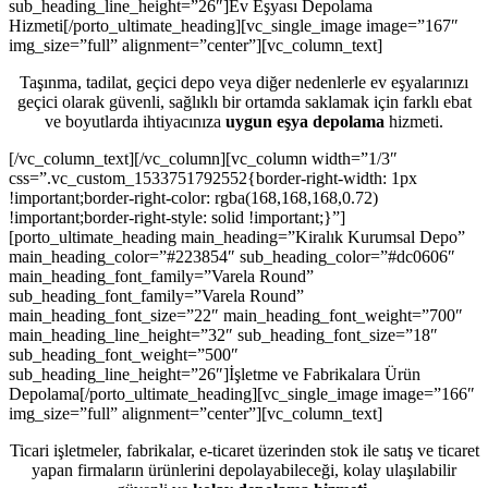
sub_heading_line_height=”26″]Ev Eşyası Depolama
Hizmeti[/porto_ultimate_heading][vc_single_image image=”167″
img_size=”full” alignment=”center”][vc_column_text]
Taşınma, tadilat, geçici depo veya diğer nedenlerle ev eşyalarınızı
geçici olarak güvenli, sağlıklı bir ortamda saklamak için farklı ebat
ve boyutlarda ihtiyacınıza
uygun eşya depolama
hizmeti.
[/vc_column_text][/vc_column][vc_column width=”1/3″
css=”.vc_custom_1533751792552{border-right-width: 1px
!important;border-right-color: rgba(168,168,168,0.72)
!important;border-right-style: solid !important;}”]
[porto_ultimate_heading main_heading=”Kiralık Kurumsal Depo”
main_heading_color=”#223854″ sub_heading_color=”#dc0606″
main_heading_font_family=”Varela Round”
sub_heading_font_family=”Varela Round”
main_heading_font_size=”22″ main_heading_font_weight=”700″
main_heading_line_height=”32″ sub_heading_font_size=”18″
sub_heading_font_weight=”500″
sub_heading_line_height=”26″]İşletme ve Fabrikalara Ürün
Depolama[/porto_ultimate_heading][vc_single_image image=”166″
img_size=”full” alignment=”center”][vc_column_text]
Ticari işletmeler, fabrikalar, e-ticaret üzerinden stok ile satış ve ticaret
yapan firmaların ürünlerini depolayabileceği, kolay ulaşılabilir