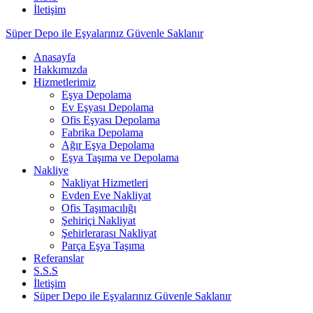
İletişim
Süper Depo ile Eşyalarınız Güvenle Saklanır
Anasayfa
Hakkımızda
Hizmetlerimiz
Eşya Depolama
Ev Eşyası Depolama
Ofis Eşyası Depolama
Fabrika Depolama
Ağır Eşya Depolama
Eşya Taşıma ve Depolama
Nakliye
Nakliyat Hizmetleri
Evden Eve Nakliyat
Ofis Taşımacılığı
Şehiriçi Nakliyat
Şehirlerarası Nakliyat
Parça Eşya Taşıma
Referanslar
S.S.S
İletişim
Süper Depo ile Eşyalarınız Güvenle Saklanır