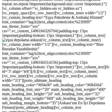
repeat: no-repeat !important;background-size: cover !important;}”]
[vc_column offset=”vc_hidden-sm vc_hidden-xs”]
[vc_empty_space][vc_row_inner][vc_column_inner width=”1/2″]
[vc_custom_heading text=”Eşya Paketleme & Ambalaj Hizmeti”
font_container=”tag:h2|text_align:center|color:%23ffffff”
use_theme_fonts=”yes”
css=”.vc_custom_1496184326704{padding-top: 15px
!important;padding-bottom: 15px !important;}”][vc_column_text]
[/vc_column_text][/vc_column_inner]
[vc_column_inner width=”1/2″][vc_custom_heading text=”Bize
Buradan Yazabilirsiniz”
font_container=”tag:h2|text_align:center|color:%23ffffff”
use_theme_fonts=”yes”
css=”.vc_custom_1496184314156{padding-top: 15px
!important;padding-bottom: 15px !important;}”][vc_column_text][fc
id=’3′ align=’left’][/fc][/vc_column_text][/vc_column_inner]
[/vc_row_inner][/vc_column][/vc_row][vc_row][vc_column
width=”2/3″][porto_ultimate_heading
main_heading_color=”#ff4e00″ sub_heading_color=”#084564″
main_heading_font_size=”20″ main_heading_font_weight=”400″
main_heading_line_height=”24″ sub_heading_font_size=”32″
sub_heading_font_weight=”600″ sub_heading_line_height=”50″
sub_heading_margin_bottom=”35″]Ankara’nın En İyi Depolama
Firması[/porto_ultimate_heading][vc_column_text
css_animation=”none”]