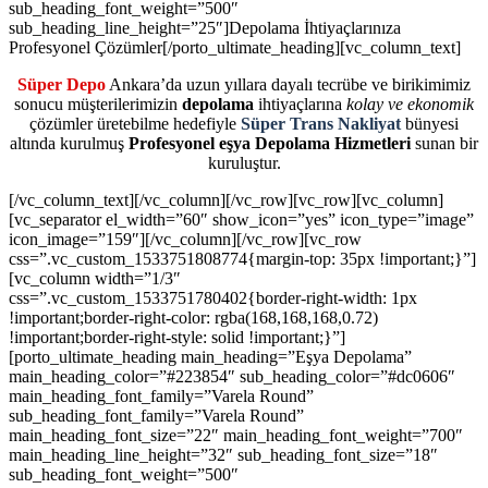
Süper Depo
Ankara’da uzun yıllara dayalı tecrübe ve birikimimiz
sonucu müşterilerimizin
depolama
ihtiyaçlarına
kolay ve ekonomik
çözümler üretebilme hedefiyle
Süper Trans Nakliyat
bünyesi
altında kurulmuş
Profesyonel eşya Depolama Hizmetleri
sunan bir
kuruluştur.
[/vc_column_text][/vc_column][/vc_row][vc_row][vc_column]
[vc_separator el_width=”60″ show_icon=”yes” icon_type=”image”
icon_image=”159″][/vc_column][/vc_row][vc_row
css=”.vc_custom_1533751808774{margin-top: 35px !important;}”]
[vc_column width=”1/3″
css=”.vc_custom_1533751780402{border-right-width: 1px
!important;border-right-color: rgba(168,168,168,0.72)
!important;border-right-style: solid !important;}”]
[porto_ultimate_heading main_heading=”Eşya Depolama”
main_heading_color=”#223854″ sub_heading_color=”#dc0606″
main_heading_font_family=”Varela Round”
sub_heading_font_family=”Varela Round”
main_heading_font_size=”22″ main_heading_font_weight=”700″
main_heading_line_height=”32″ sub_heading_font_size=”18″
sub_heading_font_weight=”500″