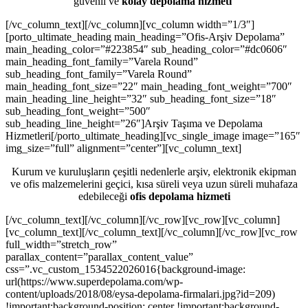
güvenli ve
kolay depolama hizmeti
[/vc_column_text][/vc_column][vc_column width=”1/3″]
[porto_ultimate_heading main_heading=”Ofis-Arşiv Depolama”
main_heading_color=”#223854″ sub_heading_color=”#dc0606″
main_heading_font_family=”Varela Round”
sub_heading_font_family=”Varela Round”
main_heading_font_size=”22″ main_heading_font_weight=”700″
main_heading_line_height=”32″ sub_heading_font_size=”18″
sub_heading_font_weight=”500″
sub_heading_line_height=”26″]Arşiv Taşıma ve Depolama
Hizmetleri[/porto_ultimate_heading][vc_single_image image=”165″
img_size=”full” alignment=”center”][vc_column_text]
Kurum ve kuruluşların çeşitli nedenlerle arşiv, elektronik ekipman
ve ofis malzemelerini geçici, kısa süreli veya uzun süreli muhafaza
edebileceği
ofis depolama hizmeti
[/vc_column_text][/vc_column][/vc_row][vc_row][vc_column]
[vc_column_text][/vc_column_text][/vc_column][/vc_row][vc_row
full_width=”stretch_row”
parallax_content=”parallax_content_value”
css=”.vc_custom_1534522026016{background-image:
url(https://www.superdepolama.com/wp-
content/uploads/2018/08/eysa-depolama-firmalari.jpg?id=209)
!important;background-position: center !important;background-