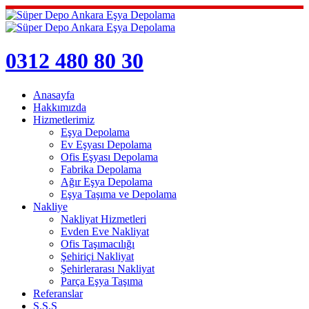
0312 480 80 30
Anasayfa
Hakkımızda
Hizmetlerimiz
Eşya Depolama
Ev Eşyası Depolama
Ofis Eşyası Depolama
Fabrika Depolama
Ağır Eşya Depolama
Eşya Taşıma ve Depolama
Nakliye
Nakliyat Hizmetleri
Evden Eve Nakliyat
Ofis Taşımacılığı
Şehiriçi Nakliyat
Şehirlerarası Nakliyat
Parça Eşya Taşıma
Referanslar
S.S.S